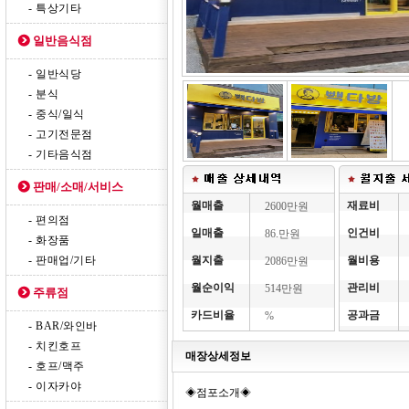
- 특상기타
일반음식점
- 일반식당
- 분식
- 중식/일식
- 고기전문점
- 기타음식점
판매/소매/서비스
월매출
재료비
2600만원
- 편의점
일매출
인건비
86.만원
- 화장품
- 판매업/기타
월지출
월비용
2086만원
월순이익
관리비
514만원
주류점
카드비율
공과금
%
- BAR/와인바
- 치킨호프
매장상세정보
- 호프/맥주
- 이자카야
◈점포소개◈