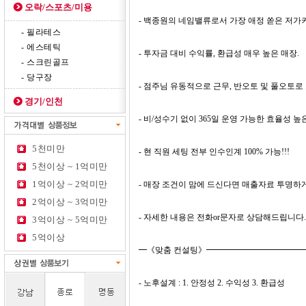
오락/스포츠/미용
- 백종원의 네임밸류로서 가장 애정 쏟은 저가
- 필라테스
- 에스테틱
- 투자금 대비 수익률, 환급성 매우 높은 매장.
- 스크린골프
- 당구장
- 점주님 유동적으로 근무, 반오토 및 풀오토로
경기/인천
- 비/성수기 없이 365일 운영 가능한 효율성 높
5천미만
- 현 직원 세팅 전부 인수인계 100% 가능!!!
5천이상 ~ 1억미만
1억이상 ~ 2억미만
- 매장 조건이 맘에 드신다면 매출자료 투명하
2억이상 ~ 3억미만
- 자세한 내용은 전화or문자로 상담해드립니다.
3억이상 ~ 5억미만
5억이상
━《맞춤 컨설팅》━━━━━━━━━━━
- 노후설계 : 1. 안정성 2. 수익성 3. 환급성