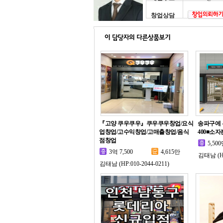
창업상담
『고양 쿠우쿠우』쿠우쿠우창업/요식
송파구에 위
업창업/고수익창업/고매출창업/음식
400■소자
점창업
5,50
3억 7,500
4,615만
김태남 (HP
김태남 (HP:010-2044-0211)