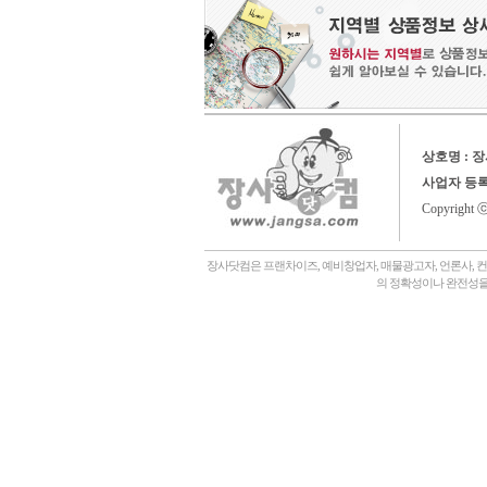
상호명 : 
사업자 등
Copyright 
장사닷컴은 프랜차이즈, 예비창업자, 매물광고자, 언론사, 
의 정확성이나 완전성을
회사소개,
언론에나왔어요,
장사닷컴일상,
창업후기,
상담후기,
내게맞는창업아이템,
좋은점포고르는법,
자주묻는질문,
창
관,
병원,
기타,
일반식당,
레스토랑,
분식,
퓨전음식, 중식,
일식, 참치, 횟집,
돈가스, 우동,
죽전문점, 쌀국수,
편의점,
화장품,