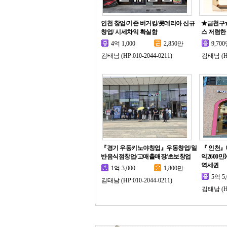
인천 창업/기존 버거킹/롯데리아 신규
★금천구
창업/ 시세차익 확실함
스 저렴한
4억 1,000
2,850만
9,70
김태남 (HP:010-2044-0211)
김태남 (HP
『경기 우동키노야창업』우동창업/일
『 인천
반음식점창업/고매출매장/초보창업
익2600
역세권
1억 3,000
1,800만
5억 5,
김태남 (HP:010-2044-0211)
김태남 (HP