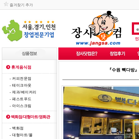
즐겨찾기 추가
인
휴게음식점
『수원 빽다방』
- 커피전문점
- 테이크아웃
- 제과/베이커리
- 패스트푸드
- 아이스크림
백화점/대형마트/영화관
- 백화점
- 대형마트/몰