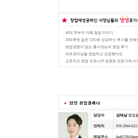
·
40대 주부의 카페 창업 이야기
·
20대후반 젊은 CEO로 성공하신 후기를 전해
·
창업경험이 없는 홍사장님의 창업 후기
·
피부관리샵을 창업하고 성공했어요.
·
교촌치킨 창업 코로나19 검증된 전문가와 
담당자
김태남
창업
연락처
010-2044-021
메일주소
kta0129@daum