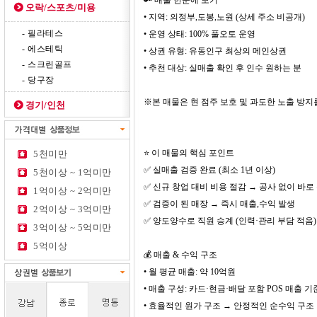
🔑 매물 한눈에 보기
오락/스포츠/미용
• 지역: 의정부,도봉,노원 (상세 주소 비공개)
- 필라테스
• 운영 상태: 100% 풀오토 운영
- 에스테틱
• 상권 유형: 유동인구 최상의 메인상권
- 스크린골프
• 추천 대상: 실매출 확인 후 인수 원하는 분
- 당구장
※본 매물은 현 점주 보호 및 과도한 노출 방지
경기/인천
⭐ 이 매물의 핵심 포인트
5천미만
✅ 실매출 검증 완료 (최소 1년 이상)
5천이상 ~ 1억미만
✅ 신규 창업 대비 비용 절감 → 공사 없이 바로
1억이상 ~ 2억미만
✅ 검증이 된 매장 → 즉시 매출,수익 발생
2억이상 ~ 3억미만
✅ 양도양수로 직원 승계 (인력·관리 부담 적음)
3억이상 ~ 5억미만
5억이상
💰 매출 & 수익 구조
• 월 평균 매출: 약 10억원
• 매출 구성: 카드·현금·배달 포함 POS 매출 기
• 효율적인 원가 구조 → 안정적인 순수익 구조