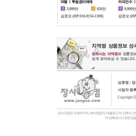
50평 ㅣ투썸권리매매
커피인수 
3,000만
626만
9,000만
김준오 (HP:010-9154-1309)
김준오 (HP:0
상호명 : 
사업자 등
Copyright 
장사닷컴은 프랜차이즈, 예비창업자, 매물광고자, 언론사, 
의 정확성이나 완전성을
회사소개,
언론에나왔어요,
장사닷컴일상,
창업후기,
상담후기,
내게맞는창업아이템,
좋은점포고르는법,
자주묻는질문,
창
관,
병원,
기타,
일반식당,
레스토랑,
분식,
퓨전음식, 중식,
일식, 참치, 횟집,
돈가스, 우동,
죽전문점, 쌀국수,
편의점,
화장품,