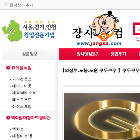
즐겨찾기 추가
인
휴게음식점
【의정부,도봉,노원 쿠우쿠우 】쿠우쿠우
- 커피전문점
- 테이크아웃
- 제과/베이커리
- 패스트푸드
- 아이스크림
백화점/대형마트/영화관
- 백화점
- 대형마트/몰