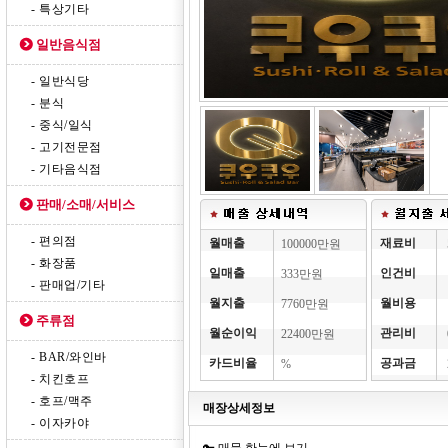
- 특상기타
일반음식점
- 일반식당
- 분식
- 중식/일식
- 고기전문점
- 기타음식점
판매/소매/서비스
- 편의점
월매출
재료비
100000만원
- 화장품
일매출
인건비
333만원
- 판매업/기타
월지출
월비용
7760만원
주류점
월순이익
관리비
22400만원
- BAR/와인바
카드비율
공과금
%
- 치킨호프
- 호프/맥주
매장상세정보
- 이자카야