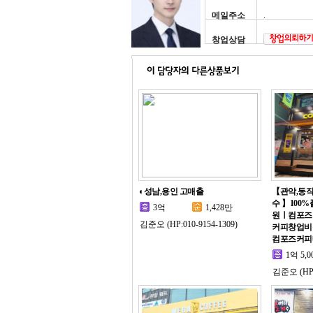
메일주소
.
창업상담
◐성남,용인 고매출
【관악,동
수 】100%
3억
1,428만
원ㅣ컴포즈
김준오 (HP:010-9154-1309)
커피창업비
컴포즈커피
1억 5,0
김준오 (HP:0