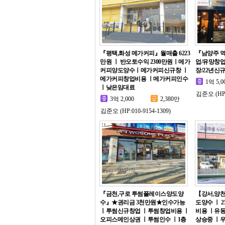
『평택,화성 메가커피』월매출 6223
『남양주 
만원 ㅣ 반오토수익 2300만원ㅣ메가
업/유망창
커피양도양수ㅣ메가커피신규창 ㅣ
장/22년신
메가커피창업비용 ㅣ메가커피인수
1억 5,0
ㅣ낮은임대료
김준오 (HP:0
3억 2,000
2,380만
김준오 (HP:010-9154-1309)
『금천,구로 투썸플레이스양도양
【강서,양
수』★권리금 3천만원★인수가능
도양수 ㅣ 
ㅣ투썸신규창업 ㅣ투썸창업비용 ㅣ
비용 ㅣ유
오피스메인상권 ㅣ투썸인수 ㅣ1층
상승중 ㅣ