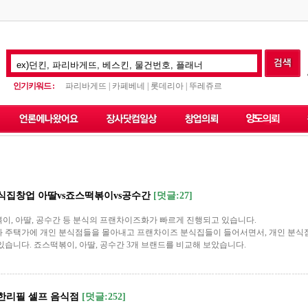
인기키워드 :
파리바게뜨 | 카페베네 | 롯데리아 | 뚜레쥬르
 분식집창업 아딸vs죠스떡볶이vs공수간
[덧글:27]
이, 아딸, 공수간 등 분식의 프랜차이즈화가 빠르게 진행되고 있습니다.
 주택가에 개인 분식점들을 몰아내고 프랜차이즈 분식집들이 들어서면서, 개인 분식
있습니다. 죠스떡볶이, 아딸, 공수간 3개 브랜드를 비교해 보았습니다.
무한리필 셀프 음식점
[덧글:252]