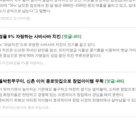
000원짜리 국수 팔아 얼마나 벌겠나 생각하면 큰 오산. 이곳을 운영하는 김영갑(38) 
라며 "50㎡ 남짓한 점포에서 한 달 평균 4000만~4500만 원의 매출을 올리고 있고, 임
도가 순익으로 남는다"고 말했다.
인점]최고 인기아이템
폐점율 0% 자랑하는 사바사바 치킨
[덧글:491]
뉴 ‘파닭치킨’으로 유명한 사바사바 치킨이 인기를 끌고 있다.
 치킨은 신선한 국내산 닭만을 엄선, 프리미엄급 식물성 콩기름을 사용하여 옛날 가
권 중심으로 현재 90여 가맹점이 성업 중인 치킨 주류전문점이다.
 치킨]패점율 0%를 자랑하는...
 차돌박힌쭈꾸미, 신촌 이어 종로맛집으로 창업아이템 우뚝
[덧글:486]
가 되어가면서 높아지는 기온에도 불구하고 여전히 경기는 얼어붙어, 소자본 창업으로
업 희망자들은 탄탄하고 경쟁력 있는 프랜차이즈 창업에서 관심을 떼지 못한다.
준비하기 위해선 어떠한 아이템이 효과적이며 창업 시장의 전쟁터에서 살아남을 수 있
 쭈꾸미]신촌이어 종로 맛집으로..