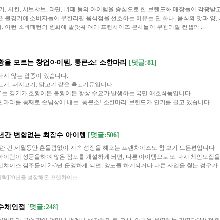
고기, 치킨, 샤브샤브, 라면, 뷔페 등의 아이템을 중심으로 한 브랜드화 매장들이 각광받고
은 불경기에 소비자들이 무한리필 음식점을 선호하는 이유는 단 하나, 음식의 맛과 양
. 이런 소비패턴의 변화에 발맞춰 여러 프랜차이즈 본사들이 무한리필 컨셉의 ..
불황을 모르는 창업아이템, 통큰소! 소한마리
[덧글:81]
타지 않는 업종이 있습니다.
고기, 돼지고기, 닭고기 같은 육고기류입니다.
는 경기가 호황이든 불황이든 항상 수요가 발생하는 국민 애호식품입니다.
한마리를 통째로 손님상에 내는 ‘통큰소! 소한마리’브랜드가 인기를 끌고 있습니다.
20년간 변함없는 최장수 아이템
[덧글:506]
년이란 긴 세월동안 흔들림없이 지속 성장을 해오는 프랜차이즈도 참 보기 드믄편입니다
아이템이 성공을하여 많은 점포를 개설하게 되면, 다른 아이템으로 또 다시 체인모집을
랜챠이즈 점주들이 2~3년 운영하게 되면, 양도를 하게되거나 다른 사업을 찾는 경우가 많
시락]20년을 성장해온 프랜차이즈
국수체인점
[덧글:248]