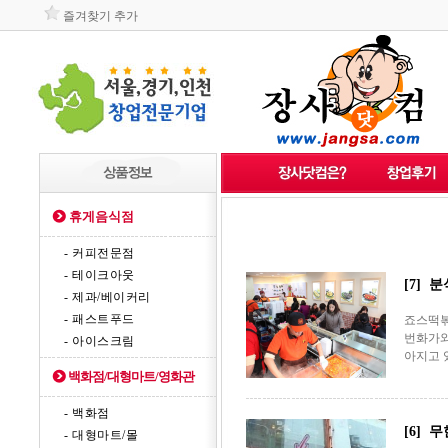
즐겨찾기 추가
휴게음식점
- 커피전문점
- 테이크아웃
[7]
- 제과/베이커리
- 패스트푸드
죠스떡볶
번화가와
- 아이스크림
아지고 
백화점/대형마트/영화관
- 백화점
[6] 
- 대형마트/몰