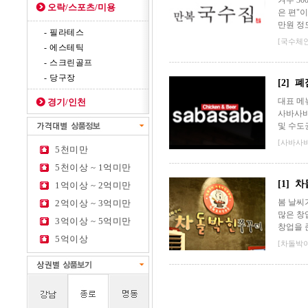
겨우 3
오락/스포츠/미용
은 편"이
만원 정
- 필라테스
[국수체
- 에스테틱
- 스크린골프
- 당구장
[2] 
대표 메
경기/인천
사바사바
및 수도
[사바사바
5천미만
5천이상 ~ 1억미만
[1]
1억이상 ~ 2억미만
봄 날씨
2억이상 ~ 3억미만
많은 창
3억이상 ~ 5억미만
창업을 
5억이상
[차돌박이