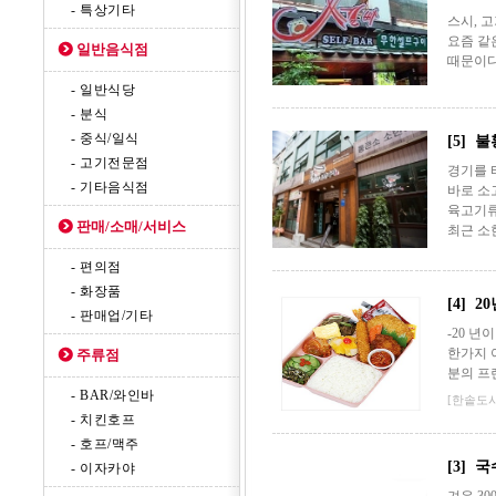
- 특상기타
스시, 
요즘 같
일반음식점
때문이다
- 일반식당
- 분식
- 중식/일식
[5] 
- 고기전문점
경기를 
- 기타음식점
바로 소
육고기류
판매/소매/서비스
최근 소
- 편의점
- 화장품
[4] 
- 판매업/기타
-20 
한가지 
주류점
분의 프
- BAR/와인바
[한솥도
- 치킨호프
- 호프/맥주
[3] 
- 이자카야