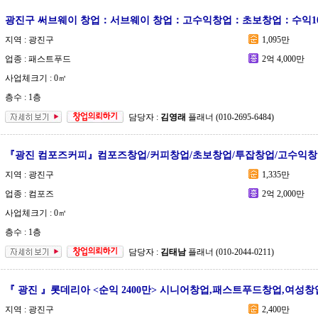
광진구 써브웨이 창업：서브웨이 창업：고수익창업：초보창업：수익10
지역 : 광진구
1,095만
업종 : 패스트푸드
2억 4,000만
사업체크기 : 0㎡
층수 : 1층
담당자 :
김영래
플래너 (010-2695-6484)
『광진 컴포즈커피』컴포즈창업/커피창업/초보창업/투잡창업/고수익창
지역 : 광진구
1,335만
업종 : 컴포즈
2억 2,000만
사업체크기 : 0㎡
층수 : 1층
담당자 :
김태남
플래너 (010-2044-0211)
『 광진 』롯데리아 <순익 2400만> 시니어창업,패스트푸드창업,여성창
지역 : 광진구
2,400만