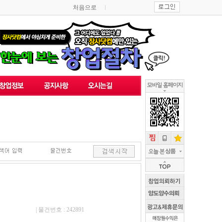
처음으로
| 물건번호 : 242891