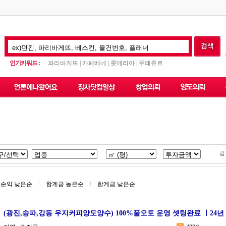
인기키워드 :
파리바게뜨 | 카페베네 | 롯데리아 | 뚜레쥬르
순익 낮은순
합계금 높은순
합계금 낮은순
(광진,송파,강동 우지커피양도양수) 100%풀오토 운영 셋팅완료 ㅣ24년