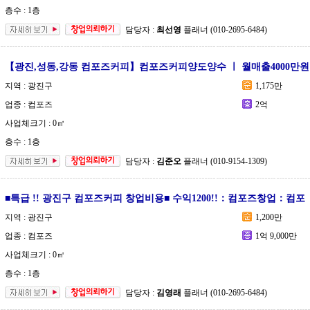
층수 : 1층
담당자 :
최선영
플래너 (010-2695-6484)
【광진,성동,강동 컴포즈커피】컴포즈커피양도양수 ㅣ 월매출4000만원
지역 : 광진구
1,175만
업종 : 컴포즈
2억
사업체크기 : 0㎡
층수 : 1층
담당자 :
김준오
플래너 (010-9154-1309)
■특급 !! 광진구 컴포즈커피 창업비용■ 수익1200!!：컴포즈창업：컴포
지역 : 광진구
1,200만
업종 : 컴포즈
1억 9,000만
사업체크기 : 0㎡
층수 : 1층
담당자 :
김영래
플래너 (010-2695-6484)