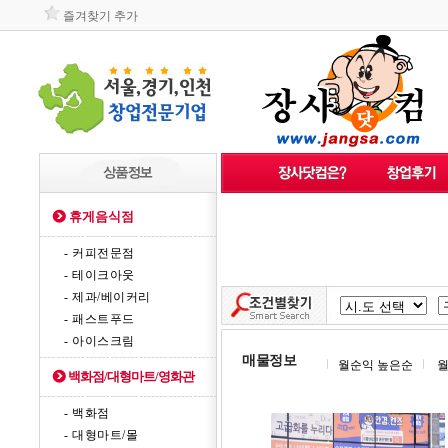
즐겨찾기 추가
휴게음식점
- 커피전문점
- 테이크아웃
- 제과/베이커리
- 패스트푸드
- 아이스크림
매물정보
월순익 높은순
월
백화점/대형마트/영화관
- 백화점
- 대형마트/몰