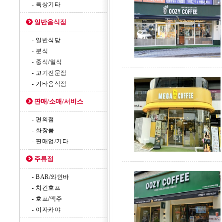
- 특상기타
일반음식점
- 일반식당
- 분식
- 중식/일식
- 고기전문점
- 기타음식점
판매/소매/서비스
- 편의점
- 화장품
- 판매업/기타
주류점
- BAR/와인바
- 치킨호프
- 호프/맥주
- 이자카야