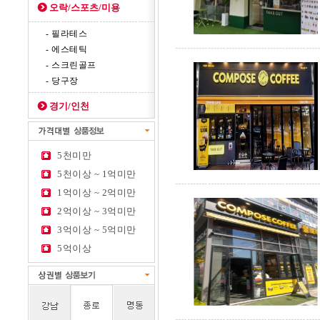
오락/스포츠/미용
- 필라테스
- 에스테틱
- 스크린골프
- 당구장
경기/인천
5천미만
5천이상 ~ 1억미만
1억이상 ~ 2억미만
2억이상 ~ 3억미만
3억이상 ~ 5억미만
5억이상