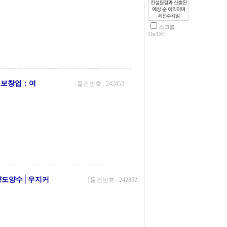
스크롤
On/Off
초보창업：여
| 물건번호 : 242453
양도양수│우지커
| 물건번호 : 242852