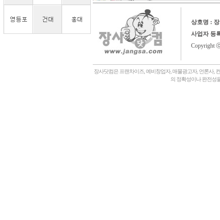
상호명 : 
사업자 등
Copyright 
장사닷컴은 프랜차이즈, 예비창업자, 매물광고자, 언론사, 
의 정확성이나 완전성을
회사소개,
언론에나왔어요,
장사닷컴일상,
창업후기,
상담후기,
내게맞는창업아이템,
좋은점포고르는법,
자주묻는질문,
관,
병원,
기타,
일반식당,
레스토랑,
분식,
퓨전음식, 중식,
일식, 참치, 횟집,
돈가스, 우동,
죽전문점, 쌀국수,
편의점,
화장품,