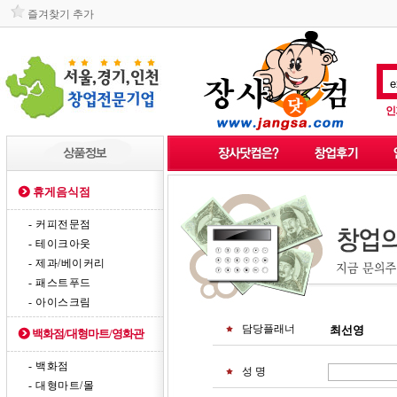
즐겨찾기 추가
인
휴게음식점
- 커피전문점
- 테이크아웃
- 제과/베이커리
- 패스트푸드
- 아이스크림
담당플래너
백화점/대형마트/영화관
- 백화점
성 명
- 대형마트/몰