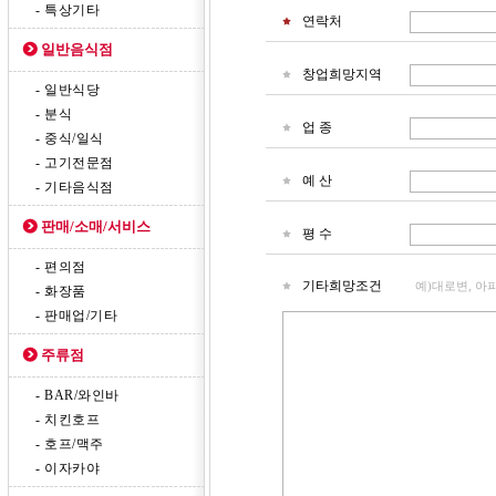
- 특상기타
연락처
일반음식점
창업희망지역
- 일반식당
- 분식
업 종
- 중식/일식
- 고기전문점
예 산
- 기타음식점
판매/소매/서비스
평 수
- 편의점
기타희망조건
예)대로변, 아
- 화장품
- 판매업/기타
주류점
- BAR/와인바
- 치킨호프
- 호프/맥주
- 이자카야