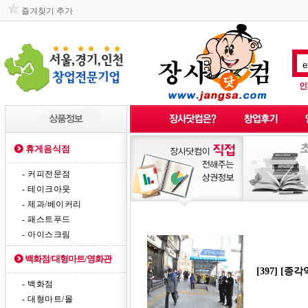
즐겨찾기 추가
인
휴게음식점
- 커피전문점
- 테이크아웃
- 제과/베이커리
- 패스트푸드
- 아이스크림
백화점/대형마트/영화관
[397] 
- 백화점
- 대형마트/몰