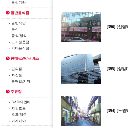
- 특상기타
일반음식점
- 일반식당
[396] 
- 분식
- 중식/일식
- 고기전문점
- 기타음식점
판매/소매/서비스
[395] 
- 편의점
- 화장품
- 판매업/기타
주류점
- BAR/와인바
- 치킨호프
[394] 
- 호프/맥주
- 이자카야