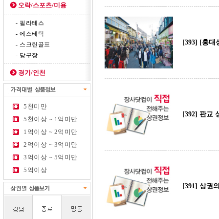
오락/스포츠/미용
- 필라테스
- 에스테틱
[393] [
- 스크린골프
- 당구장
경기/인천
5천미만
[392] 판교
5천이상 ~ 1억미만
1억이상 ~ 2억미만
2억이상 ~ 3억미만
3억이상 ~ 5억미만
5억이상
[391] 상