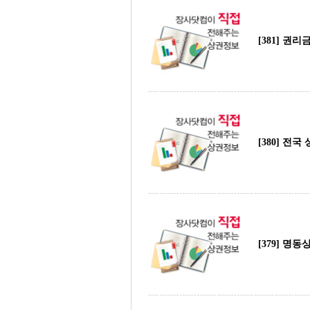
[381] 권
[380] 전국
[379] 명