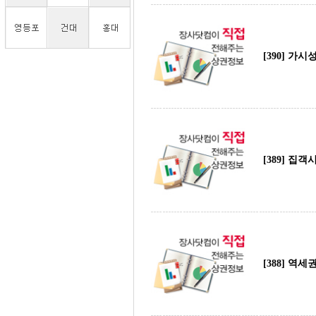
[390] 가
[389] 집
[388] 역