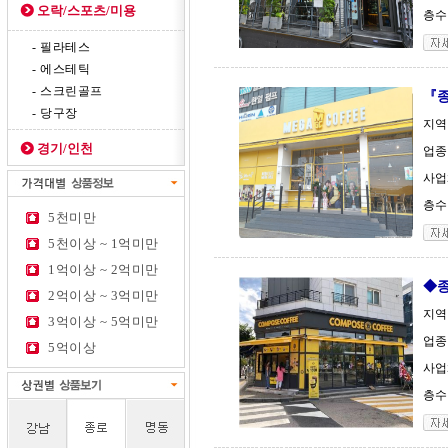
오락/스포츠/미용
층수 
- 필라테스
- 에스테틱
- 스크린골프
『종
- 당구장
지역
경기/인천
업종
사업체
층수 
5천미만
5천이상 ~ 1억미만
1억이상 ~ 2억미만
◆종
2억이상 ~ 3억미만
지역
3억이상 ~ 5억미만
업종
5억이상
사업
층수 