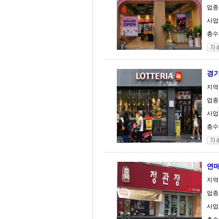
업종
사업
층수 
경기
지역
업종
사업
층수 
연매
지역
업종
사업