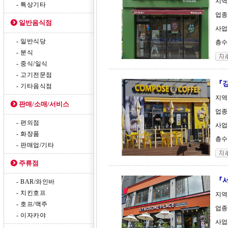
지역
- 특상기타
업종
일반음식점
사업
- 일반식당
층수 
- 분식
- 중식/일식
- 고기전문점
『
- 기타음식점
지역
판매/소매/서비스
업종
- 편의점
사업
- 화장품
층수 
- 판매업/기타
주류점
『
- BAR/와인바
- 치킨호프
지역
- 호프/맥주
업종
- 이자카야
사업