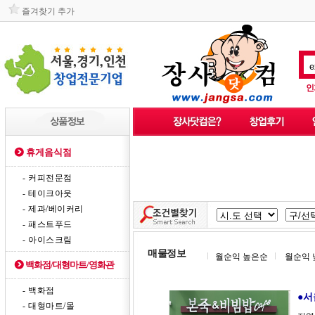
즐겨찾기 추가
인
휴게음식점
- 커피전문점
- 테이크아웃
- 제과/베이커리
- 패스트푸드
- 아이스크림
매물정보
월순익 높은순
월순익 
백화점/대형마트/영화관
- 백화점
●서
- 대형마트/몰