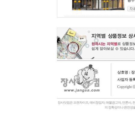
층수 
상호명 : 
사업자 등
Copyright 
장사닷컴은 프랜차이즈, 예비창업자, 매물광고자, 언론사, 
의 정확성이나 완전성을
회사소개,
언론에나왔어요,
장사닷컴일상,
창업후기,
상담후기,
내게맞는창업아이템,
좋은점포고르는법,
자주묻는질문,
관,
병원,
기타,
일반식당,
레스토랑,
분식,
퓨전음식, 중식,
일식, 참치, 횟집,
돈가스, 우동,
죽전문점, 쌀국수,
편의점,
화장품,