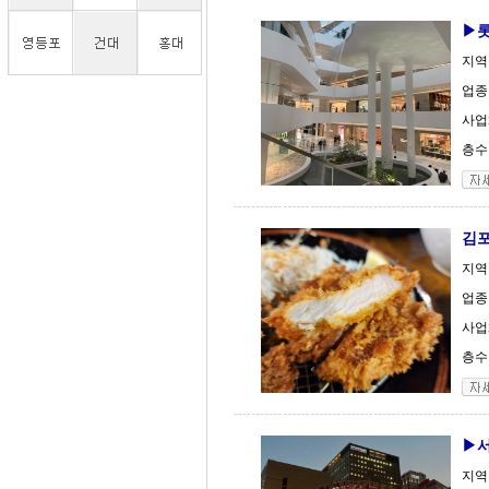
▶롯
지역
업종 
사업체
층수 
김포
지역
업종 
사업체
층수 
▶서
지역