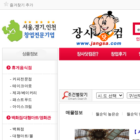
즐겨찾기 추가
인
휴게음식점
- 커피전문점
- 테이크아웃
- 제과/베이커리
- 패스트푸드
- 아이스크림
매물정보
월순익 높은순
월순익 
백화점/대형마트/영화관
- 백화점
【 
- 대형마트/몰