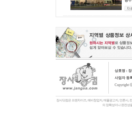
층수 
상호명 : 
사업자 등
Copyright 
장사닷컴은 프랜차이즈, 예비창업자, 매물광고자, 언론사, 
의 정확성이나 완전성을
회사소개,
언론에나왔어요,
장사닷컴일상,
창업후기,
상담후기,
내게맞는창업아이템,
좋은점포고르는법,
자주묻는질문,
관,
병원,
기타,
일반식당,
레스토랑,
분식,
퓨전음식, 중식,
일식, 참치, 횟집,
돈가스, 우동,
죽전문점, 쌀국수,
편의점,
화장품,