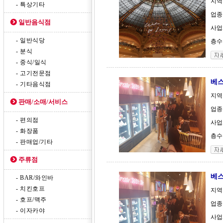
지역
- 특상기타
업종 
일반음식점
사업체
- 일반식당
층수 
- 분식
- 중식/일식
- 고기전문점
베스
- 기타음식점
지역
판매/소매/서비스
업종
- 편의점
사업체
- 화장품
층수 
- 판매업/기타
주류점
베스
- BAR/와인바
- 치킨호프
지역
- 호프/맥주
업종
- 이자카야
사업체