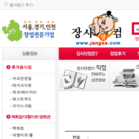
즐겨찾기 추가
인
휴게음식점
- 커피전문점
- 테이크아웃
- 제과/베이커리
- 패스트푸드
- 아이스크림
백화점/대형마트/영화관
- 백화점
- 대형마트/몰