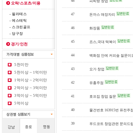
48
피씨방 창업
오락/스포츠/미용
- 필라테스
47
돈까스 매장자리
- 에스테틱
- 스크린골프
46
화장품
- 당구장
45
죠스,국대 떡복이
경기/인천
44
백화점 안에 커피숖 질문이
5천미만
43
요가 창업
5천이상 ~ 1억미만
1억이상 ~ 2억미만
42
유흥주점
2억이상 ~ 3억미만
3억이상 ~ 5억미만
41
호프집 창업 질문
5억이상
40
물건번호 163915번 퓨전주
39
푸드코트 창업관련 문의드