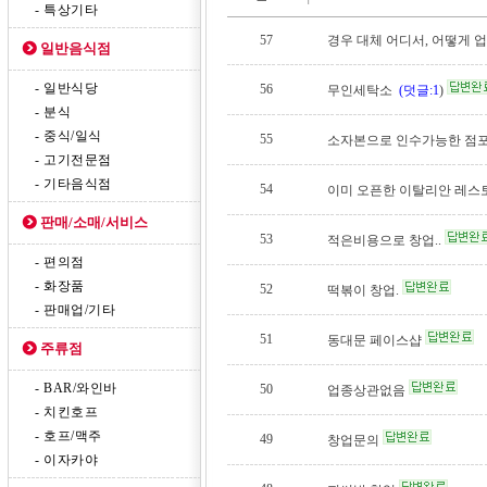
- 특상기타
57
경우 대체 어디서, 어떻게 
일반음식점
- 일반식당
56
무인세탁소
(덧글:1
)
- 분식
- 중식/일식
55
소자본으로 인수가능한 점
- 고기전문점
- 기타음식점
54
이미 오픈한 이탈리안 레스
판매/소매/서비스
53
적은비용으로 창업..
- 편의점
- 화장품
52
떡볶이 창업.
- 판매업/기타
51
동대문 페이스샵
주류점
- BAR/와인바
50
업종상관없음
- 치킨호프
- 호프/맥주
49
창업문의
- 이자카야