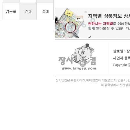
상호명 : 
사업자 등
Copyright 
장사닷컴은 프랜차이즈, 예비창업자, 매물광고자, 언론사, 
의 정확성이나 완전성을
회사소개,
언론에나왔어요,
장사닷컴일상,
창업후기,
상담후기,
내게맞는창업아이템,
좋은점포고르는법,
자주묻는질문,
관,
병원,
기타,
일반식당,
레스토랑,
분식,
퓨전음식, 중식,
일식, 참치, 횟집,
돈가스, 우동,
죽전문점, 쌀국수,
편의점,
화장품,