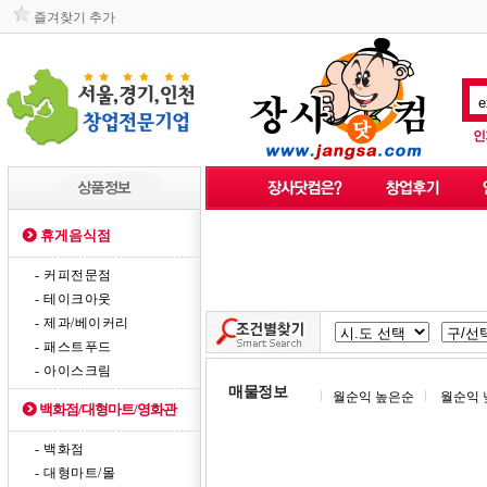
즐겨찾기 추가
인
휴게음식점
- 커피전문점
- 테이크아웃
- 제과/베이커리
- 패스트푸드
- 아이스크림
매물정보
월순익 높은순
월순익 
백화점/대형마트/영화관
- 백화점
- 대형마트/몰