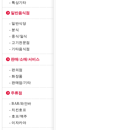
- 특상기타
일반음식점
- 일반식당
- 분식
- 중식/일식
- 고기전문점
- 기타음식점
판매/소매/서비스
- 편의점
- 화장품
- 판매업/기타
주류점
- BAR/와인바
- 치킨호프
- 호프/맥주
- 이자카야