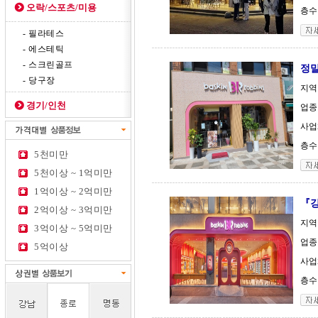
오락/스포츠/미용
층수 
- 필라테스
- 에스테틱
- 스크린골프
정말
- 당구장
지역
경기/인천
업종
사업체
층수 
5천미만
5천이상 ~ 1억미만
1억이상 ~ 2억미만
『강
2억이상 ~ 3억미만
지역
3억이상 ~ 5억미만
업종
5억이상
사업체
층수 