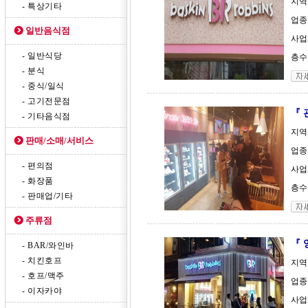
지역
- 특상기타
업종
일반음식점
사업체
- 일반식당
층수 
- 분식
- 중식/일식
- 고기전문점
『 
- 기타음식점
지역
판매/소매/서비스
업종
- 편의점
사업체
- 화장품
층수 
- 판매업/기타
주류점
『 
- BAR/와인바
- 치킨호프
지역
- 호프/맥주
업종
- 이자카야
사업체