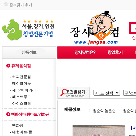
즐겨찾기 추가
인
휴게음식점
- 커피전문점
- 테이크아웃
- 제과/베이커리
- 패스트푸드
- 아이스크림
매물정보
월순익 높은순
월순익 
백화점/대형마트/영화관
- 백화점
【
- 대형마트/몰