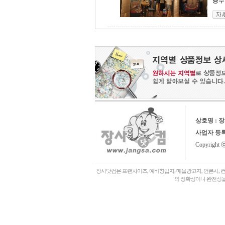
층수 
상호명 : 
사업자 등
Copyright 
장사닷컴은 프랜차이즈, 예비창업자, 매물광고자, 언론사, 
의 정확성이나 완전성을
회사소개,
언론에나왔어요,
장사닷컴일상,
창업후기,
상담후기,
내게맞는창업아이템,
좋은점포고르는법,
자주묻는질문,
관,
병원,
기타,
일반식당,
레스토랑,
분식,
퓨전음식, 중식,
일식, 참치, 횟집,
돈가스, 우동,
죽전문점, 쌀국수,
편의점,
화장품,