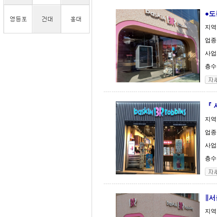
●도
지역
업종
사업체
층수 
『 
지역
업종
사업체
층수 
∥서
지역