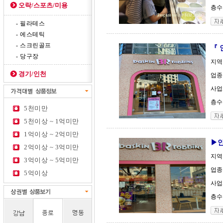
오락/스포츠/미용
층수 
- 필라테스
- 에스테틱
- 스크린골프
『 
- 당구장
지역
경기/인천
업종
사업체
층수 
5천미만
5천이상 ~ 1억미만
1억이상 ~ 2억미만
▶
2억이상 ~ 3억미만
지역
3억이상 ~ 5억미만
업종
5억이상
사업체
층수 