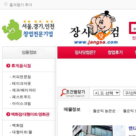
즐겨찾기 추가
인
휴게음식점
- 커피전문점
- 테이크아웃
- 제과/베이커리
- 패스트푸드
- 아이스크림
매물정보
월순익 높은순
월순익 
백화점/대형마트/영화관
- 백화점
연1
- 대형마트/몰