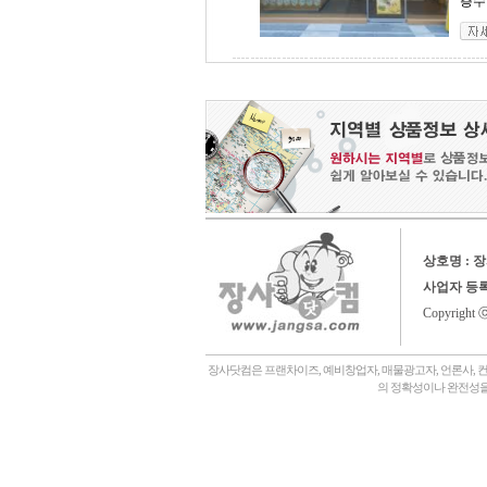
층수 
상호명 : 
사업자 등
Copyright 
장사닷컴은 프랜차이즈, 예비창업자, 매물광고자, 언론사, 
의 정확성이나 완전성을
회사소개,
언론에나왔어요,
장사닷컴일상,
창업후기,
상담후기,
내게맞는창업아이템,
좋은점포고르는법,
자주묻는질문,
관,
병원,
기타,
일반식당,
레스토랑,
분식,
퓨전음식, 중식,
일식, 참치, 횟집,
돈가스, 우동,
죽전문점, 쌀국수,
편의점,
화장품,