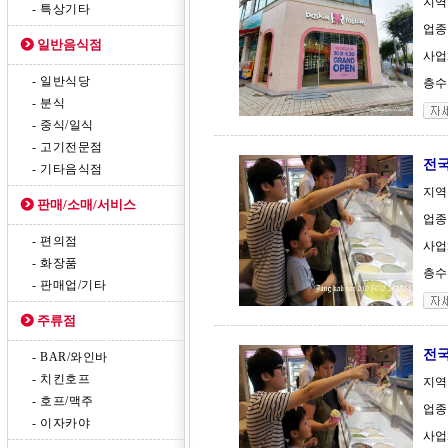
지역
- 특상기타
업종
일반음식점
사업체
- 일반식당
층수 
- 분식
- 중식/일식
- 고기전문점
전국
- 기타음식점
지역
판매/소매/서비스
업종
- 편의점
사업체
- 화장품
층수 
- 판매업/기타
주류점
전국
- BAR/와인바
- 치킨호프
지역
- 호프/맥주
업종
- 이자카야
사업체