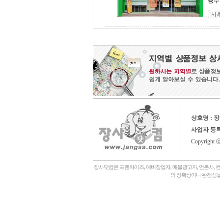
층수 
상호명 : 
사업자 등
Copyright 
장사닷컴은 프랜차이즈, 예비창업자, 매물광고자, 언론사, 
의 정확성이나 완전성을
회사소개,
언론에나왔어요,
장사닷컴일상,
창업후기,
상담후기,
내게맞는창업아이템,
좋은점포고르는법,
자주묻는질문,
관,
병원,
기타,
일반식당,
레스토랑,
분식,
퓨전음식, 중식,
일식, 참치, 횟집,
돈가스, 우동,
죽전문점, 쌀국수,
편의점,
화장품,