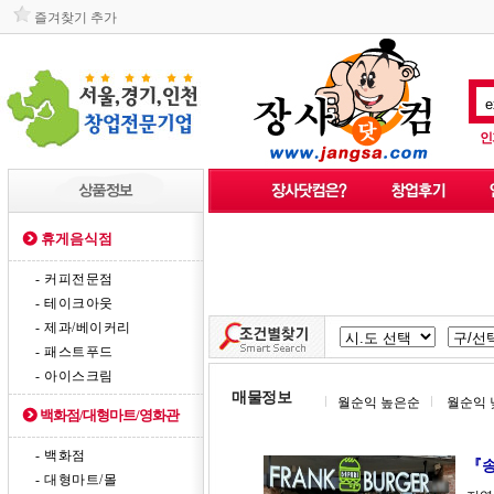
즐겨찾기 추가
인
휴게음식점
- 커피전문점
- 테이크아웃
- 제과/베이커리
- 패스트푸드
- 아이스크림
매물정보
월순익 높은순
월순익 
백화점/대형마트/영화관
- 백화점
『
- 대형마트/몰