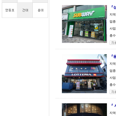
『성
지역
업종
사업체
층수 
『용
지역
업종
사업체
층수 
『 
지역