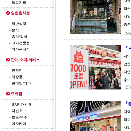
지역
- 특상기타
업종
일반음식점
사업체
- 일반식당
층수 
- 분식
- 중식/일식
- 고기전문점
『 
- 기타음식점
지역
판매/소매/서비스
업종
- 편의점
사업체
- 화장품
층수 
- 판매업/기타
주류점
『송
- BAR/와인바
- 치킨호프
지역
- 호프/맥주
업종
- 이자카야
사업체