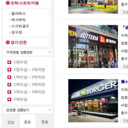
오락/스포츠/미용
층수 
- 필라테스
- 에스테틱
- 스크린골프
『용
- 당구장
지역
경기/인천
업종
사업체
층수 
5천미만
5천이상 ~ 1억미만
1억이상 ~ 2억미만
▣서
2억이상 ~ 3억미만
지역
3억이상 ~ 5억미만
업종
5억이상
사업체
층수 