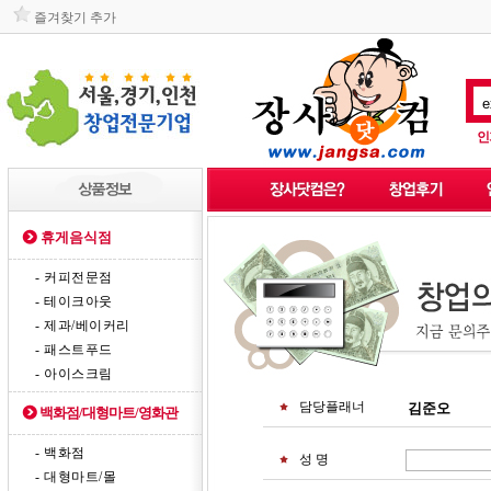
즐겨찾기 추가
인
휴게음식점
- 커피전문점
- 테이크아웃
- 제과/베이커리
- 패스트푸드
- 아이스크림
담당플래너
백화점/대형마트/영화관
- 백화점
성 명
- 대형마트/몰