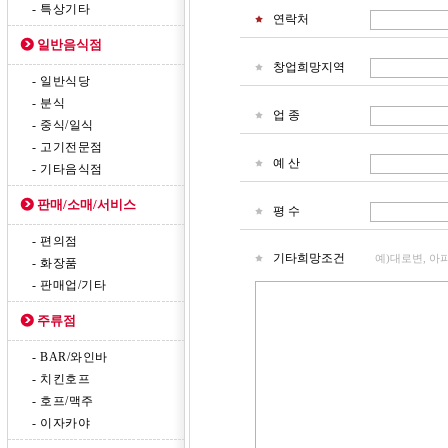
- 특상기타
연락처
일반음식점
창업희망지역
- 일반식당
- 분식
업 종
- 중식/일식
- 고기전문점
예 산
- 기타음식점
판매/소매/서비스
평 수
- 편의점
기타희망조건
예)대로변, 아
- 화장품
- 판매업/기타
주류점
- BAR/와인바
- 치킨호프
- 호프/맥주
- 이자카야