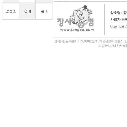
상호명 : 
사업자 등
Copyright 
장사닷컴은 프랜차이즈, 예비창업자, 매물광고자, 언론사, 
의 정확성이나 완전성을
회사소개,
언론에나왔어요,
장사닷컴일상,
창업후기,
상담후기,
내게맞는창업아이템,
좋은점포고르는법,
자주묻는질문,
관,
병원,
기타,
일반식당,
레스토랑,
분식,
퓨전음식, 중식,
일식, 참치, 횟집,
돈가스, 우동,
죽전문점, 쌀국수,
편의점,
화장품,