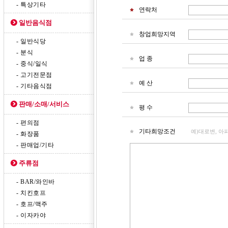
- 특상기타
연락처
일반음식점
창업희망지역
- 일반식당
- 분식
업 종
- 중식/일식
- 고기전문점
예 산
- 기타음식점
판매/소매/서비스
평 수
- 편의점
기타희망조건
예)대로변, 아
- 화장품
- 판매업/기타
주류점
- BAR/와인바
- 치킨호프
- 호프/맥주
- 이자카야