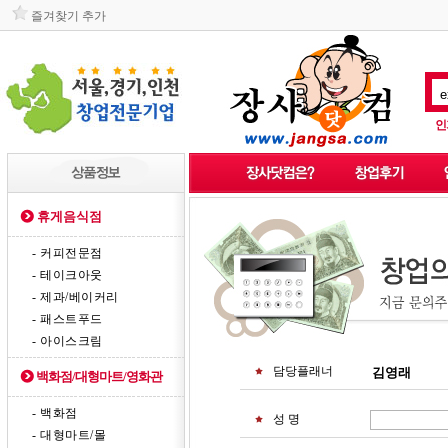
즐겨찾기 추가
인
휴게음식점
- 커피전문점
- 테이크아웃
- 제과/베이커리
- 패스트푸드
- 아이스크림
담당플래너
백화점/대형마트/영화관
- 백화점
성 명
- 대형마트/몰