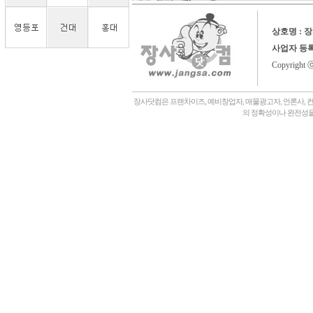
상호명 : 
사업자 등
Copyright 
장사닷컴은 프랜차이즈, 예비창업자, 매물광고자, 언론사, 
의 정확성이나 완전성을
회사소개,
언론에나왔어요,
장사닷컴일상,
창업후기,
상담후기,
내게맞는창업아이템,
좋은점포고르는법,
자주묻는질문,
관,
병원,
기타,
일반식당,
레스토랑,
분식,
퓨전음식, 중식,
일식, 참치, 횟집,
돈가스, 우동,
죽전문점, 쌀국수,
편의점,
화장품,