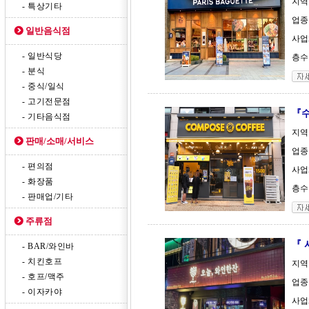
지역
- 특상기타
업종
일반음식점
사업체
- 일반식당
층수 
- 분식
- 중식/일식
- 고기전문점
『수
- 기타음식점
지역
판매/소매/서비스
업종
- 편의점
사업체
- 화장품
층수 
- 판매업/기타
주류점
『 
- BAR/와인바
- 치킨호프
지역
- 호프/맥주
업종 
- 이자카야
사업체