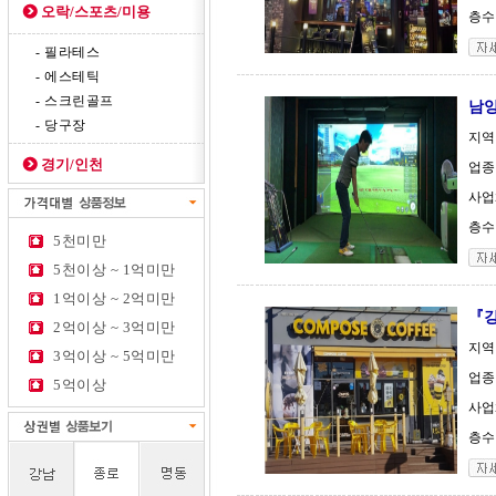
오락/스포츠/미용
층수 
- 필라테스
- 에스테틱
- 스크린골프
남양
- 당구장
지역
경기/인천
업종
사업체
층수 
5천미만
5천이상 ~ 1억미만
1억이상 ~ 2억미만
『
2억이상 ~ 3억미만
지역
3억이상 ~ 5억미만
업종
5억이상
사업체
층수 