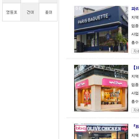
파
지역
업종
사업체
층수 
【1
지역
업종
사업체
층수 
『B
지역