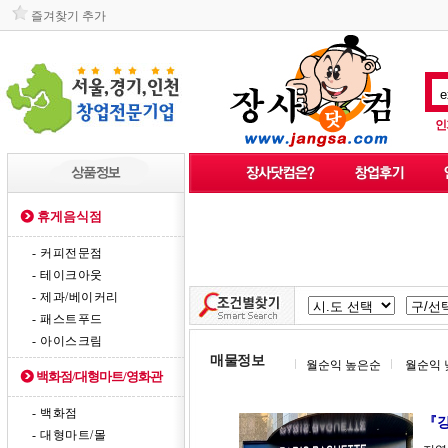
즐겨찾기 추가
인
휴게음식점
- 커피전문점
- 테이크아웃
- 제과/베이커리
- 패스트푸드
- 아이스크림
매물정보
월순익 높은순
월순익 
백화점/대형마트/영화관
- 백화점
『강
- 대형마트/몰