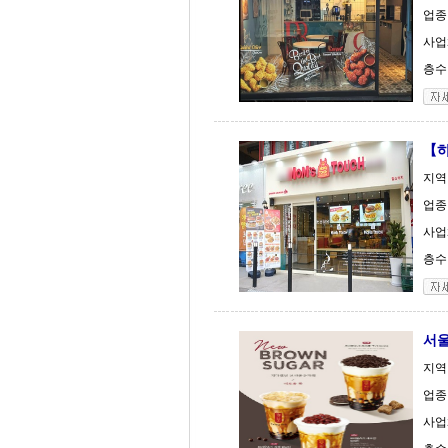
업종
사업체
층수 
【하
지역
업종
사업체
층수 
서울
지역 
업종 
사업체