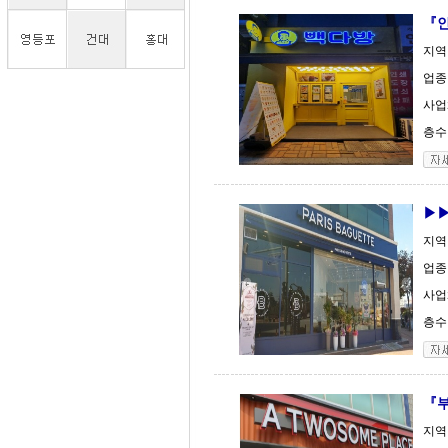
『인
지역
업종
사업
층수 
▶▶
지역
업종
사업
층수 
『부
지역