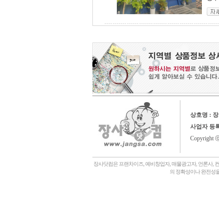
상호명 : 
사업자 등
Copyright 
장사닷컴은 프랜차이즈, 예비창업자, 매물광고자, 언론사, 
의 정확성이나 완전성을
회사소개,
언론에나왔어요,
장사닷컴일상,
창업후기,
상담후기,
내게맞는창업아이템,
좋은점포고르는법,
자주묻는질문,
관,
병원,
기타,
일반식당,
레스토랑,
분식,
퓨전음식, 중식,
일식, 참치, 횟집,
돈가스, 우동,
죽전문점, 쌀국수,
편의점,
화장품,