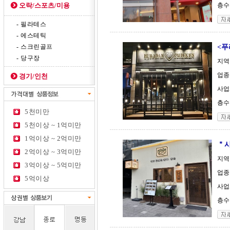
오락/스포츠/미용
층수 
- 필라테스
- 에스테틱
- 스크린골프
<푸
- 당구장
지역
업종
경기/인천
사업
층수 
5천미만
5천이상 ~ 1억미만
1억이상 ~ 2억미만
＂시
2억이상 ~ 3억미만
지역
3억이상 ~ 5억미만
업종
5억이상
사업
층수 