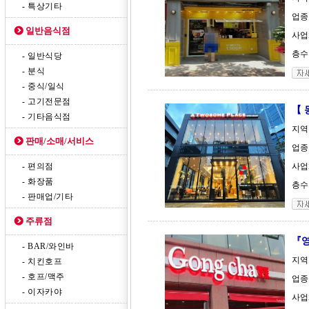
- 특상기타
업종
일반음식점
사업
층수 
- 일반식당
- 분식
- 중식/일식
- 고기전문점
【 
- 기타음식점
지역
판매/소매/서비스
업종
- 편의점
사업
- 화장품
층수 
- 판매업/기타
주류점
『영
- BAR/와인바
지역
- 치킨호프
- 호프/맥주
업종 
- 이자카야
사업