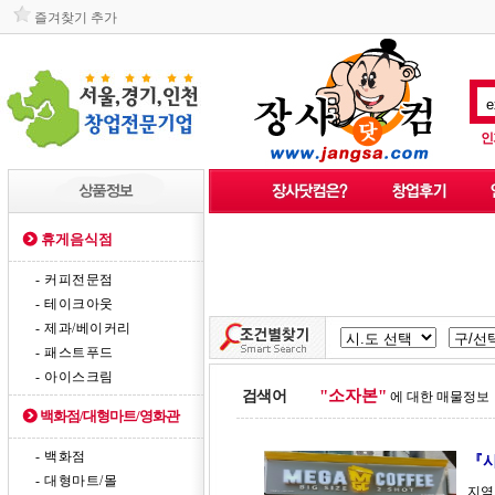
즐겨찾기 추가
인
휴게음식점
- 커피전문점
- 테이크아웃
- 제과/베이커리
- 패스트푸드
- 아이스크림
"소자본"
검색어
에 대한 매물정보
백화점/대형마트/영화관
- 백화점
『시
- 대형마트/몰
지역