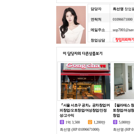
담당자
최선영
창업
연락처
01096671000
메일주소
uop7001@nav
창업상담
『서울 서초구 공차』공차창업/커
【필라테스 
피창업/오토창업/여성창업/안정
토창업/여성창
성/고수익
창업
1억 3,500
1,200만
5,000만
최선영 (HP:01096671000)
최선영 (HP:01