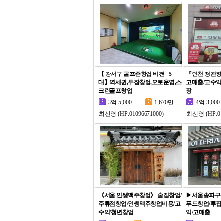
【 강서구 골프존창업 비전+ 5
『인천 정관
대】역세권,투잡창업,오토운영,스
고매출/고수익
크린골프창업
장
3억 5,000
1,670만
4억 3,000
최선영 (HP:01096671000)
최선영 (HP:01
《서울 인쌩맥주창업》 술집창업/
▶서울송파구
주류점창업/인쌩맥주창업비용/고
푸드창업/투잡
수익/청년창업
익/고매출