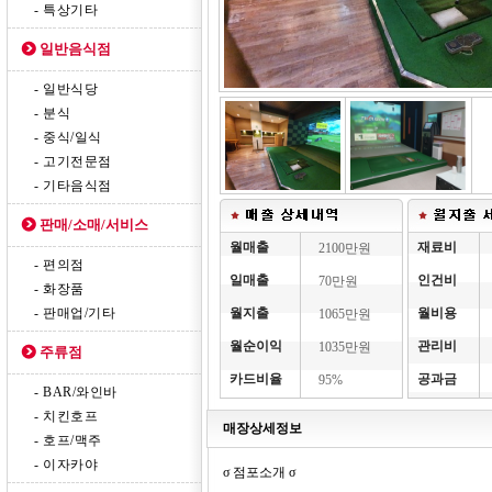
- 특상기타
일반음식점
- 일반식당
- 분식
- 중식/일식
- 고기전문점
- 기타음식점
판매/소매/서비스
월매출
재료비
2100만원
- 편의점
일매출
인건비
70만원
- 화장품
- 판매업/기타
월지출
월비용
1065만원
월순이익
관리비
1035만원
주류점
카드비율
공과금
95%
- BAR/와인바
- 치킨호프
매장상세정보
- 호프/맥주
- 이자카야
σ 점포소개 σ