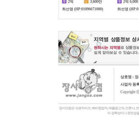
2억
3,600만
2억 6,000
최선영 (HP:01096671000)
최선영 (HP:01
상호명 : 
사업자 등
Copyright 
장사닷컴은 프랜차이즈, 예비창업자, 매물광고자, 언론사, 
의 정확성이나 완전성을
회사소개,
언론에나왔어요,
장사닷컴일상,
창업후기,
상담후기,
내게맞는창업아이템,
좋은점포고르는법,
자주묻는질문,
창
관,
병원,
기타,
일반식당,
레스토랑,
분식,
퓨전음식, 중식,
일식, 참치, 횟집,
돈가스, 우동,
죽전문점, 쌀국수,
편의점,
화장품,