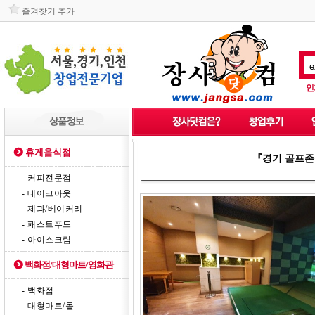
즐겨찾기 추가
인
휴게음식점
『경기 골프존
- 커피전문점
- 테이크아웃
- 제과/베이커리
- 패스트푸드
- 아이스크림
백화점/대형마트/영화관
- 백화점
- 대형마트/몰